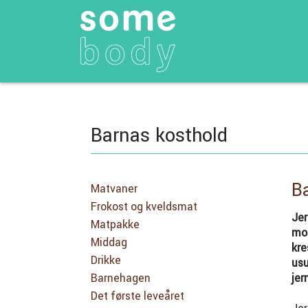
Barnas kosthold
Ba
Matvaner
Frokost og kveldsmat
Jer
Matpakke
mot
Middag
kre
Drikke
usu
jer
Barnehagen
Det første leveåret