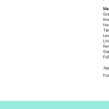
Mat
Gro
Kn
Hav
Tør
Lev
Lit
Ren
Grø
Ful
App
Fot