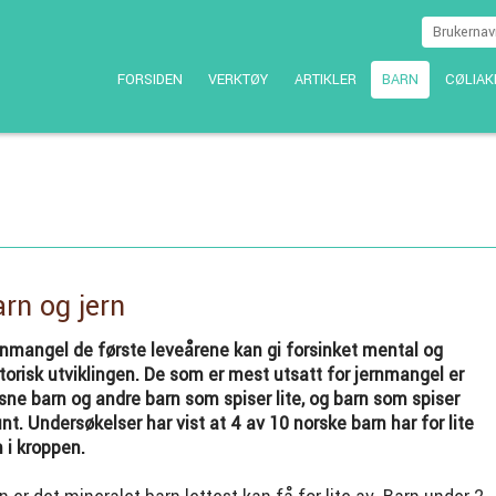
FORSIDEN
VERKTØY
ARTIKLER
BARN
CØLIAK
rn og jern
nmangel de første leveårene kan gi forsinket mental og
orisk utviklingen. De som er mest utsatt for jernmangel er
sne barn og andre barn som spiser lite, og barn som spiser
nt. Undersøkelser har vist at 4 av 10 norske barn har for lite
n i kroppen.