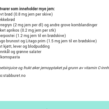
varer som inneholder mye jern:
vt brød (0.8 mg jern per skive)
ekkebrød
regryn (2 mg jern per dl) og andre grove kornblandinger
ket aprikos (0.2 mg jern per stk)
erpostei (1.2 mg jern til en brødskive)
ago brunost og Litago prim (1.5 mg jern til en brødskive)
t kjøtt, lever og blodpudding
nnkål og grønne salater
lkornspasta
elsinjuice og frukt øker jernopptaket på grunn av vitamin C-innh
o:stabburet.no