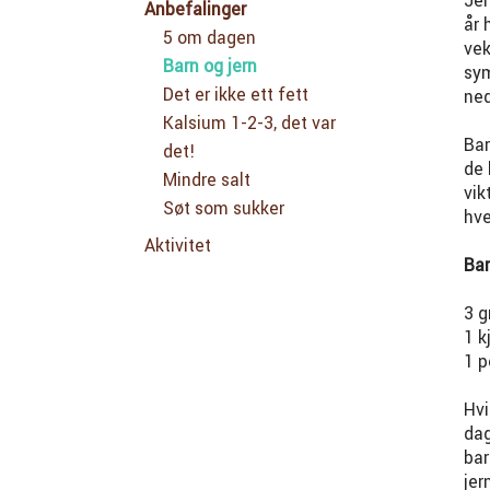
Jer
Anbefalinger
år 
5 om dagen
vek
Barn og jern
sym
Det er ikke ett fett
ned
Kalsium 1-2-3, det var
Bar
det!
de 
Mindre salt
vik
Søt som sukker
hve
Aktivitet
Bar
3 g
1 k
1 p
Hvi
dag
bar
jer