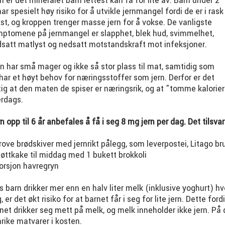
n er det mineralet barn lettest kan få for lite av. Barn under 2
har spesielt høy risiko for å utvikle jernmangel fordi de er i rask
st, og kroppen trenger masse jern for å vokse. De vanligste
ptomene på jernmangel er slapphet, blek hud, svimmelhet,
satt matlyst og nedsatt motstandskraft mot infeksjoner.
n har små mager og ikke så stor plass til mat, samtidig som
har et høyt behov for næringsstoffer som jern. Derfor er det
tig at den maten de spiser er næringsrik, og at ”tomme kalorier” 
rdags.
n opp til 6 år anbefales å få i seg 8 mg jern per dag. Det tilsvar
rove brødskiver med jernrikt pålegg, som leverpostei, Litago br
jøttkake til middag med 1 bukett brokkoli
orsjon havregryn
s barn drikker mer enn en halv liter melk (inklusive yoghurt) hv
, er det økt risiko for at barnet får i seg for lite jern. Dette fordi
net drikker seg mett på melk, og melk inneholder ikke jern. P
nrike matvarer i kosten.