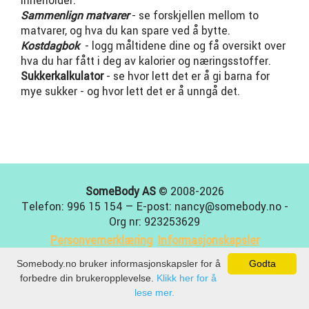
inneholder.
Sammenlign matvarer
- se forskjellen mellom to
matvarer, og hva du kan spare ved å bytte.
Kostdagbok
- logg måltidene dine og få oversikt over
hva du har fått i deg av kalorier og næringsstoffer.
Sukkerkalkulator
- se hvor lett det er å gi barna for
mye sukker - og hvor lett det er å unngå det.
SomeBody AS
© 2008-2026
Telefon: 996 15 154 — E-post: nancy@somebody.no -
Org nr: 923253629
Personvernerklæring
Informasjonskapsler
Somebody.no bruker informasjonskapsler for å
Godta
forbedre din brukeropplevelse.
Klikk her for å
lese mer.