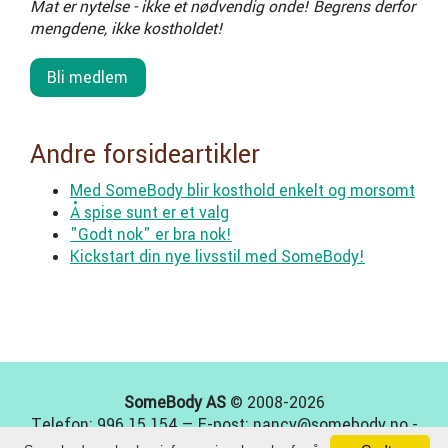
Mat er nytelse - ikke et nødvendig onde! Begrens derfor
mengdene, ikke kostholdet!
Bli medlem
Andre forsideartikler
Med SomeBody blir kosthold enkelt og morsomt
Å spise sunt er et valg
"Godt nok" er bra nok!
Kickstart din nye livsstil med SomeBody!
SomeBody AS
© 2008-2026
Telefon: 996 15 154 — E-post: nancy@somebody.no -
Org nr: 923253629