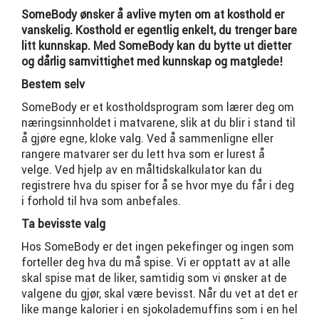
SomeBody ønsker å avlive myten om at kosthold er
vanskelig. Kosthold er egentlig enkelt, du trenger bare
litt kunnskap. Med SomeBody kan du bytte ut dietter
og dårlig samvittighet med kunnskap og matglede!
Bestem selv
SomeBody er et kostholdsprogram som lærer deg om
næringsinnholdet i matvarene, slik at du blir i stand til
å gjøre egne, kloke valg. Ved å sammenligne eller
rangere matvarer ser du lett hva som er lurest å
velge. Ved hjelp av en måltidskalkulator kan du
registrere hva du spiser for å se hvor mye du får i deg
i forhold til hva som anbefales.
Ta bevisste valg
Hos SomeBody er det ingen pekefinger og ingen som
forteller deg hva du må spise. Vi er opptatt av at alle
skal spise mat de liker, samtidig som vi ønsker at de
valgene du gjør, skal være bevisst. Når du vet at det er
like mange kalorier i en sjokolademuffins som i en hel