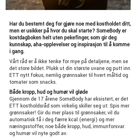
Har du bestemt deg for gjøre noe med kostholdet ditt,
men er usikker på hvor du skal starte? SomeBody er
kostdagboken helt uten pekefinger, som gir deg
kunnskap, aha-opplevelser og inspirasjon til å komme
i gang.
Vårt råd er å ikke tenke for mye på detaljene, men se
det store bildet. Plukk ut din største uvane og putt inn
ETT nytt fokus, nemlig grønnsaker til hvert måltid og
tomater som snacks.
Både kropp, hud og humør vil gløde
Gjennom de 17 årene SomeBody har eksistert, er det
ETT kostholdsråd som virkelig skiller seg ut: Spis mer
grønnsaker! Gir du mer plass til grønnsaker, vil du
automatisk få i deg færre kcal (energi) og mer
næringsstoffer, noe både kropp, hud, immunforsvar
og humør vil nyte godt av.