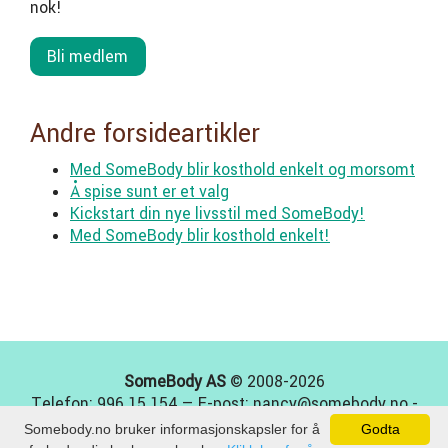
nok!
Bli medlem
Andre forsideartikler
Med SomeBody blir kosthold enkelt og morsomt
Å spise sunt er et valg
Kickstart din nye livsstil med SomeBody!
Med SomeBody blir kosthold enkelt!
SomeBody AS
© 2008-2026
Telefon: 996 15 154 — E-post: nancy@somebody.no -
Org nr: 923253629
Somebody.no bruker informasjonskapsler for å
Godta