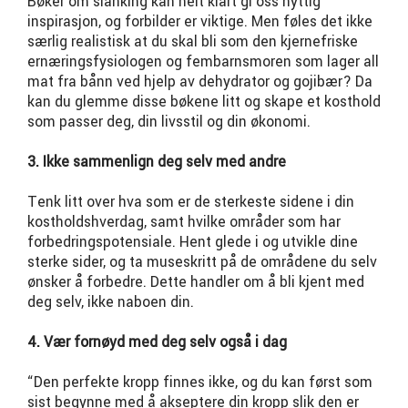
Bøker om slanking kan helt klart gi oss nyttig
inspirasjon, og forbilder er viktige. Men føles det ikke
særlig realistisk at du skal bli som den kjernefriske
ernæringsfysiologen og fembarnsmoren som lager all
mat fra bånn ved hjelp av dehydrator og gojibær? Da
kan du glemme disse bøkene litt og skape et kosthold
som passer deg, din livsstil og din økonomi.
3. Ikke sammenlign deg selv med andre
Tenk litt over hva som er de sterkeste sidene i din
kostholdshverdag, samt hvilke områder som har
forbedringspotensiale. Hent glede i og utvikle dine
sterke sider, og ta museskritt på de områdene du selv
ønsker å forbedre. Dette handler om å bli kjent med
deg selv, ikke naboen din.
4. Vær fornøyd med deg selv også i dag
“Den perfekte kropp finnes ikke, og du kan først som
sist begynne med å akseptere din kropp slik den er